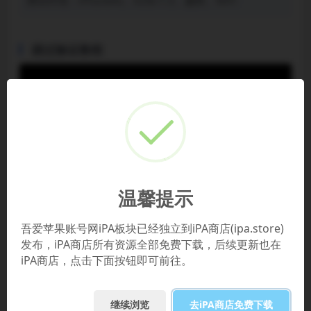
跳过验证教程
最新公告通知
温馨提示
1.由于苹果近期检测更严格，付费游戏应用账号不
再出售
2.网站现在仅提供普通外区ID出售，失效后也将停
吾爱苹果账号网iPA板块已经独立到iPA商店(ipa.store)
止出售
发布，iPA商店所有资源全部免费下载，后续更新也在
下载说明
iPA商店，点击下面按钮即可前往。
在您购买本资源前请务必了解并同意下内容：
继续浏览
去iPA商店免费下载