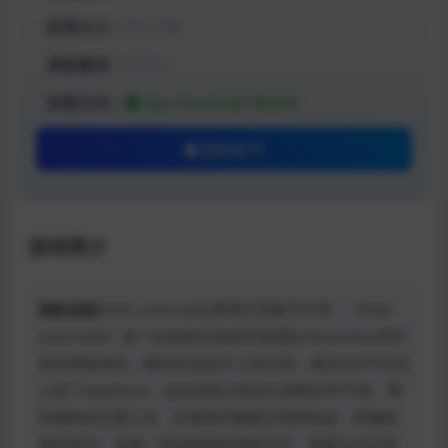
应用大小：
591.5 MB
系统要求：
iOS12 +
安装方式：
App Store正版下载安装
获取账号
游戏简介
孤帆远航
(FAR: Lone Sails)苹果共享账号分享，《FAR:
Lone Sails》是一款由独立游戏开发团队Okomotive所打
造的冒险游戏，最初应该是PC上发行的，最近iOS平台也
上架了AppStore，这款游戏之前的口碑都非常不错。乘
坐独特的交通工具，沿著曾经繁盛文明的轨迹，穿越乾
涸的海洋。克服一系列路障和危险天气，需要让自己的