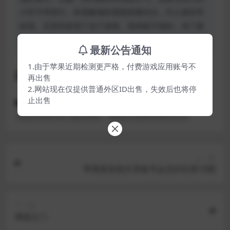
小车不停前行。轻度解谜的冒险探索玩法，代入感非常
的强。无意间发现了这个游戏，觉得挺不错的，专门更
新一下对应的已购苹果账号。
最新公告通知
1.由于苹果近期检测更严格，付费游戏应用账号不
游戏截图
再出售
2.网站现在仅提供普通外区ID出售，失效后也将停
止出售
FAR: Lone Sails
一路
孤帆远航
家庭共享账号可下载的游戏
苹果iOS免费共享账号分享
上一篇
苹果新加坡共享账号会员外区第10期
下一篇
博德之门