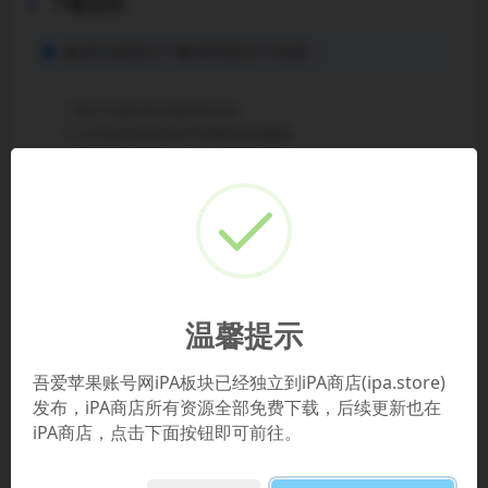
下载说明
购买代表您已了解并同意以下内容：
1.我们只提供本应用的IPA文件
2.正常安装和使用此IPA需要签名或越狱。
3.我们不提供安装、签名、越狱技术支持。
4.技术原因导致无法正常使用与我们无关。
下载
本资源登录后免费下载
最新公告通知
登录后下载
温馨提示
1.由于苹果近期检测更严格，付费游戏应用账号不
再出售
安装教程
2.网站现在仅提供普通外区ID出售，失效后也将停
吾爱苹果账号网iPA板块已经独立到iPA商店(ipa.store)
止出售
发布，iPA商店所有资源全部免费下载，后续更新也在
有效期:
1 天内有效
iPA商店，点击下面按钮即可前往。
最近更新:
2022-07-16